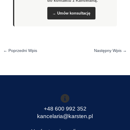
do kontaktu z Kancelarią.
→ Umów konsultację
←
Poprzedni Wpis
Następny Wpis
→
+48 600 992 352
kancelaria@karsten.pl