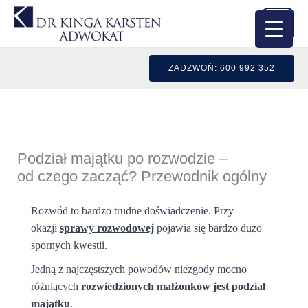
Przejdź
do
treści
ZADZWOŃ: 600 992 352
Podział majątku po rozwodzie –
od czego zacząć? Przewodnik ogólny
Rozwód to bardzo trudne doświadczenie.
Przy
okazji
sprawy rozwodowej
pojawia się bardzo dużo
spornych kwestii.
Jedną z najczęstszych powodów niezgody mocno
różniących
rozwiedzionych małżonków jest podział
majątku
.