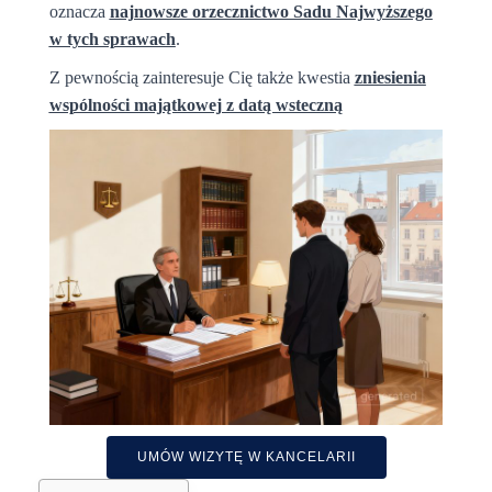
oznacza
najnowsze orzecznictwo Sadu Najwyższego
w tych sprawach
.
Z pewnością zainteresuje Cię także kwestia
zniesienia
wspólności majątkowej z datą wsteczną
UMÓW WIZYTĘ W KANCELARII