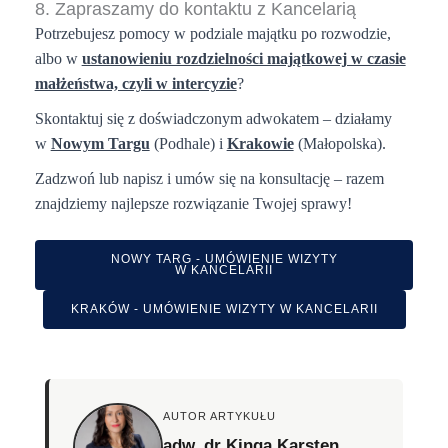
8. Zapraszamy do kontaktu z Kancelarią
Potrzebujesz pomocy w podziale majątku po rozwodzie,
albo w
ustanowieniu rozdzielności majątkowej w czasie
małżeństwa, czyli w intercyzie
?
Skontaktuj się z doświadczonym adwokatem – działamy
w
Nowym Targu
(Podhale) i
Krakowie
(Małopolska)
.
Zadzwoń lub napisz i umów się na konsultację – razem
znajdziemy najlepsze rozwiązanie Twojej sprawy!
NOWY TARG - UMÓWIENIE WIZYTY
W KANCELARII
KRAKÓW - UMÓWIENIE WIZYTY W KANCELARII
AUTOR ARTYKUŁU
adw. dr Kinga Karsten