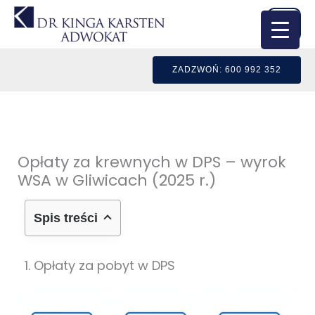
Przejdź
do
treści
ZADZWOŃ: 600 992 352
Opłaty za krewnych w DPS – wyrok
WSA w Gliwicach (2025 r.)
Spis treści
1. Opłaty za pobyt w DPS