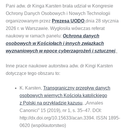
Pani adw. dr Kinga Karsten brała udział w Kongresie
Ochrony Danych Osobowych i Nowych Technologii
organizowanym przez
Prezesa UODO
dnia 28 stycznia
2026 r. w Warszawie.
Wygłosiła wówczas referat
naukowy w ramach panelu:
Ochrona danych
osobowych w Kościołach i innych związkach
wyznaniowych w epoce cyberzagrożeń i sztucznej
.
Inne prace naukowe autorstwa adw. dr Kingi Karsten
dotyczące tego obszaru to:
K. Karsten,
Transgraniczny przepływ danych
osobowych wiernych Kościoła katolickiego
z Polski na przykładzie kazusu
, „Annales
Canonici” 15 (2019), nr 1, s. 35–47. DOI:
http://dx.doi.org/10.15633/acan.3394. ISSN 1895-
0620 (współautorstwo)