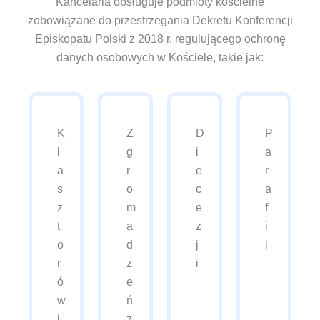
Kancelaria obsługuje podmioty kościelne
zobowiązane do przestrzegania Dekretu Konferencji
Episkopatu Polski z 2018 r. regulującego ochronę
danych osobowych w Kościele, takie jak:
K
Z
D
P
l
g
i
a
a
r
e
r
s
o
c
a
z
m
e
f
t
a
z
i
o
d
j
i
r
z
i
ó
e
w
ń
i
z