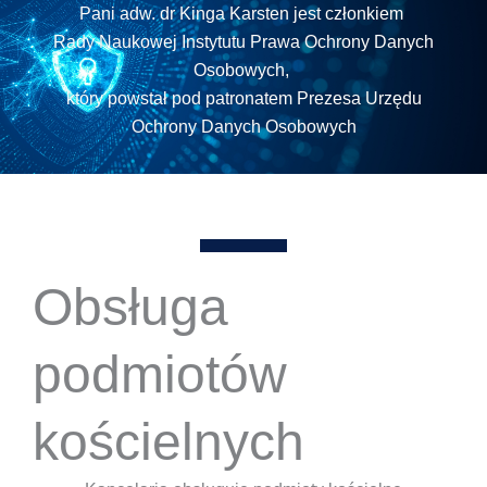
Pani adw. dr Kinga Karsten jest członkiem
Rady Naukowej Instytutu Prawa Ochrony Danych
Osobowych,
który powstał pod patronatem Prezesa Urzędu
Ochrony Danych Osobowych
Obsługa
podmiotów
kościelnych