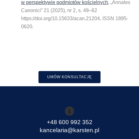
w perspektywie podmiotów kościelnych
,
„Annales
Canonici” 21 (2025), nr 2, s. 49–62
https://doi.org/10.15633/acan.21204, ISSN 1895-
0620.
UMÓW KONSULTACJĘ
+48 600 992 352
kancelaria@karsten.pl