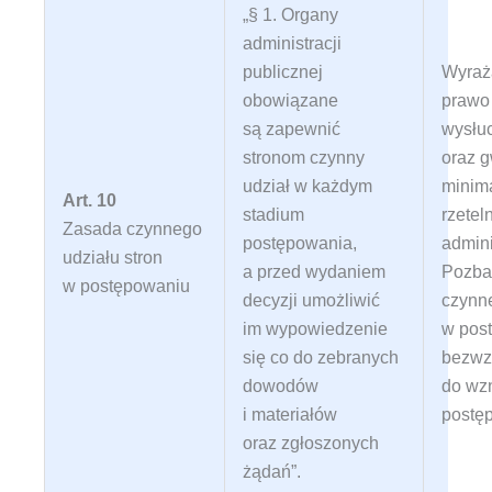
„§ 1. Organy
administracji
publicznej
Wyraż
obowiązane
prawo 
są zapewnić
wysłu
stronom czynny
oraz g
udział w każdym
minim
Art. 10
stadium
rzetel
Zasada czynnego
postępowania,
admini
udziału stron
a przed wydaniem
Pozba
w postępowaniu
decyzji umożliwić
czynn
im wypowiedzenie
w pos
się co do zebranych
bezwz
dowodów
do wz
i materiałów
postę
oraz zgłoszonych
żądań”
.