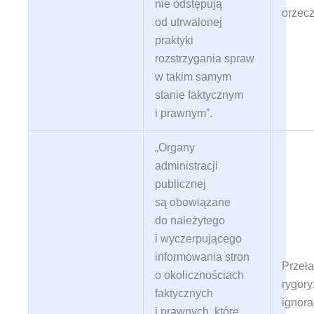
nie odstępują
orzecz
od utrwalonej
praktyki
rozstrzygania spraw
w takim samym
stanie faktycznym
i prawnym”
.
„Organy
administracji
publicznej
są obowiązane
do należytego
i wyczerpującego
informowania stron
Przeł
o okolicznościach
rygor
faktycznych
ignora
i prawnych, które