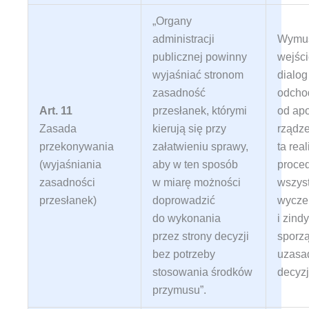
„Organy
administracji
Wymus
publicznej powinny
wejści
wyjaśniać stronom
dialog
zasadność
odcho
Art. 11
przesłanek, którymi
od apo
Zasada
kierują się przy
rządz
przekonywania
załatwieniu sprawy,
ta rea
(wyjaśniania
aby w ten sposób
proced
zasadności
w miarę możności
wszys
przesłanek)
doprowadzić
wycze
do wykonania
i zind
przez strony decyzji
sporz
bez potrzeby
uzasa
stosowania środków
decyzj
przymusu”
.