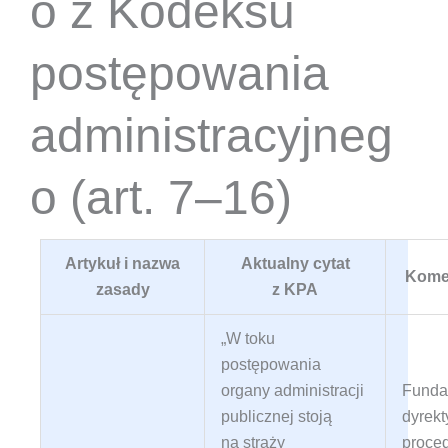
o z Kodeksu
postępowania
administracyjneg
o (art. 7–16)
Artykuł i nazwa
Aktualny cytat
Komen
zasady
z KPA
„W toku
postępowania
organy administracji
Funda
publicznej stoją
dyrekt
na straży
proce