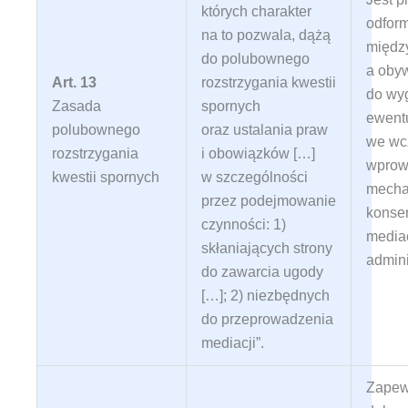
których charakter
odform
na to pozwala, dążą
między
do polubownego
a oby
Art. 13
rozstrzygania kwestii
do wy
Zasada
spornych
ewent
polubownego
oraz ustalania praw
we wcz
rozstrzygania
i obowiązków […]
wprow
kwestii spornych
w szczególności
mecha
przez podejmowanie
konsen
czynności: 1)
media
skłaniających strony
admini
do zawarcia ugody
[…]; 2) niezbędnych
do przeprowadzenia
mediacji”
.
Zapew