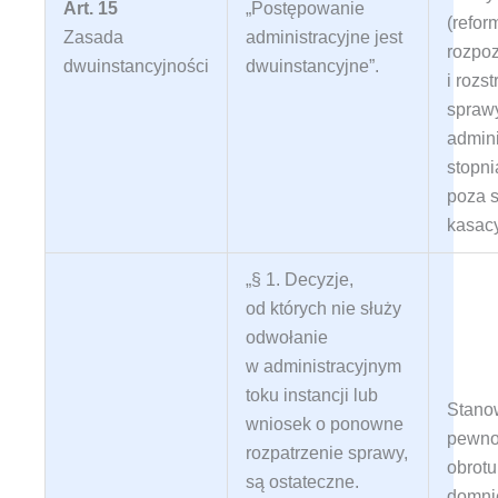
Art. 15
„Postępowanie
(refor
Zasada
administracyjne jest
rozpo
dwuinstancyjności
dwuinstancyjne”
.
i rozs
spraw
admini
stopni
poza 
kasac
„§ 1. Decyzje,
od których nie służy
odwołanie
w administracyjnym
toku instancji lub
Stano
wniosek o ponowne
pewnoś
rozpatrzenie sprawy,
obrot
są ostateczne.
domni