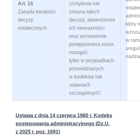
Art. 16
Uchylenie lub
ostate
Zasada trwałości
zmiana takich
admini
decyzji
decyzji, stwierdzenie
który 
ostatecznych
ich nieważności
wzrus
oraz wznowienie
w rama
postępowania może
uregu
nastąpić
nadzw
tylko w przypadkach
przewidzianych
w kodeksie lub
ustawach
szczególnych”
.
Ustawa
z dnia 14 czerwca 1960 r.
Kodeks
postępowania administracyjnego (
Dz.U.
z 2025 r. poz. 1691)