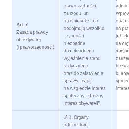
praworządności,
admini
z urzędu lub
Wprow
na wniosek stron
oparci
Art. 7
podejmują wszelkie
na pra
Zasada prawdy
czynności
(obiek
obiektywnej
niezbędne
na org
(i praworządności)
do dokładnego
dowod
wyjaśnienia stanu
z urzę
faktycznego
bezwz
oraz do załatwienia
bilans
sprawy, mając
społec
na względzie interes
intere
społeczny i słuszny
interes obywateli”
.
„§ 1. Organy
administracji