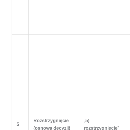
Rozstrzygnięcie
„
5)
5
(osnowa decyzji)
rozstrzygnięcie
”