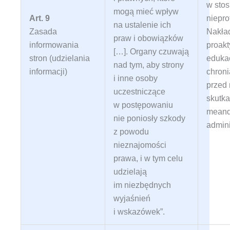
w sto
mogą mieć wpływ
Art. 9
niepro
na ustalenie ich
Zasada
Nakład
praw i obowiązków
informowania
proak
[…]. Organy czuwają
stron (udzielania
edukac
nad tym, aby strony
informacji)
chron
i inne osoby
przed
uczestniczące
skutk
w postępowaniu
meand
nie poniosły szkody
admini
z powodu
nieznajomości
prawa, i w tym celu
udzielają
im niezbędnych
wyjaśnień
i wskazówek”
.