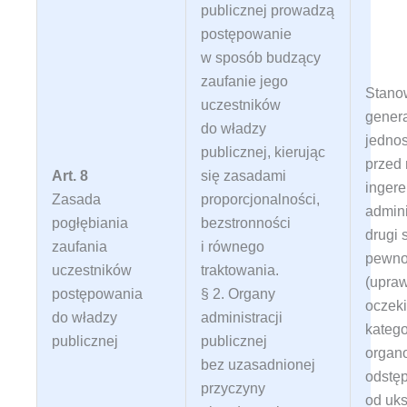
publicznej prowadzą
postępowanie
w sposób budzący
zaufanie jego
Stanow
uczestników
gener
do władzy
jednos
publicznej, kierując
przed
Art. 8
się zasadami
ingere
Zasada
proporcjonalności,
admini
pogłębiania
bezstronności
drugi 
zaufania
i równego
pewno
uczestników
traktowania.
(upra
postępowania
§ 2. Organy
oczek
do władzy
administracji
katego
publicznej
publicznej
organo
bez uzasadnionej
odstę
przyczyny
od uks