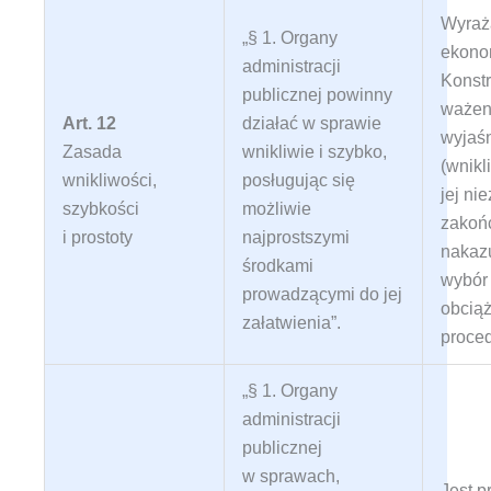
Wyraża
„§ 1. Organy
ekono
administracji
Konst
publicznej powinny
ważen
Art. 12
działać w sprawie
wyjaśn
Zasada
wnikliwie i szybko,
(wnikl
wnikliwości,
posługując się
jej ni
szybkości
możliwie
zakońc
i prostoty
najprostszymi
nakaz
środkami
wybór
prowadzącymi do jej
obciąż
załatwienia”
.
proce
„§ 1. Organy
administracji
publicznej
w sprawach,
Jest 