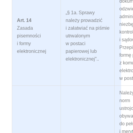
dokum
odzwie
„§ 1a. Sprawy
admini
Art. 14
należy prowadzić
niezbę
Zasada
i załatwiać na piśmie
kontro
pisemności
utrwalonym
i sądo
i formy
w postaci
Przepi
elektronicznej
papierowej lub
formę
elektronicznej”.
.
z kom
elektr
w pos
Należ
norm
ustro
obywa
do pe
i mery