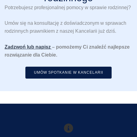
Potrzebujesz profesjonalnej pomocy w sprawie rodzinnej?
Umów się na konsultację z doświadczonym w sprawach
rodzinnych prawnikiem z naszej Kancelarii już dziś.
Zadzwoń lub napisz
– pomożemy Ci znaleźć najlepsze
rozwiązanie dla Ciebie.
UMÓW SPOTKANIE W KANCELARII