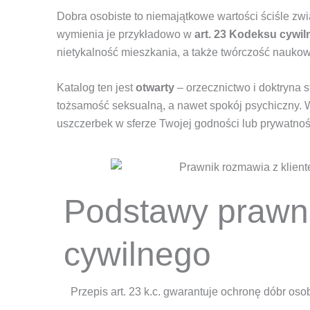
Dobra osobiste to niemajątkowe wartości ściśle zw
wymienia je przykładowo w
art. 23 Kodeksu cywi
nietykalność mieszkania, a także twórczość naukowa
Katalog ten jest
otwarty
– orzecznictwo i doktryna s
tożsamość seksualną, a nawet spokój psychiczny. W 
uszczerbek w sferze Twojej godności lub prywatnoś
Podstawy prawne
cywilnego
Przepis art. 23 k.c. gwarantuje ochronę dóbr os