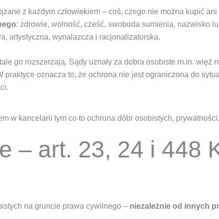
iązane z każdym człowiekiem – coś, czego nie można kupić ani
lnego
: zdrowie, wolność, cześć, swoboda sumienia, nazwisko l
, artystyczna, wynalazcza i racjonalizatorska.
tale go rozszerzają. Sądy uznały za dobra osobiste m.in. więź 
praktyce oznacza to, że ochrona nie jest ograniczona do sytuac
ci.
 – art. 23, 24 i 448
obistych na gruncie prawa cywilnego –
niezależnie od innych p