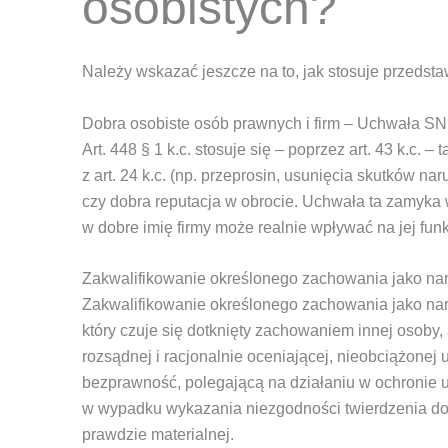
osobistych?
Należy wskazać jeszcze na to, jak stosuje przedst
Dobra osobiste osób prawnych i firm – Uchwała SN z
Art. 448 § 1 k.c. stosuje się – poprzez art. 43 k.c
z art. 24 k.c. (np. przeprosin, usunięcia skutków 
czy dobra reputacja w obrocie. Uchwała ta zamyka
w dobre imię firmy może realnie wpływać na jej fun
Zakwalifikowanie określonego zachowania jako na
Zakwalifikowanie określonego zachowania jako nar
który czuje się dotknięty zachowaniem innej osoby
rozsądnej i racjonalnie oceniającej, nieobciążone
bezprawność, polegającą na działaniu w ochronie
w wypadku wykazania niezgodności twierdzenia doty
prawdzie materialnej.