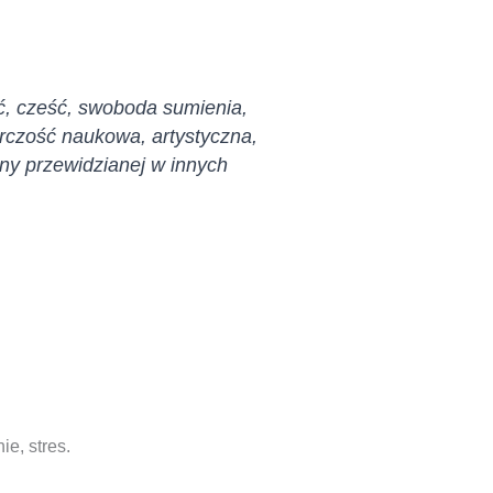
ć, cześć, swoboda sumienia,
órczość naukowa, artystyczna,
ony przewidzianej w innych
e, stres.