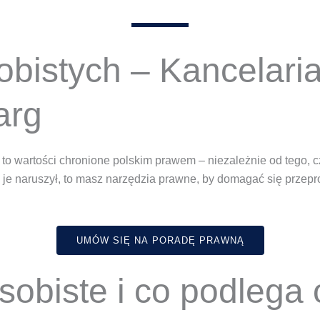
bistych – Kancelaria
arg
to wartości chronione polskim prawem – niezależnie od tego, c
oś je naruszył, to masz narzędzia prawne, by domagać się przepr
UMÓW SIĘ NA PORADĘ PRAWNĄ
obiste i co podlega 