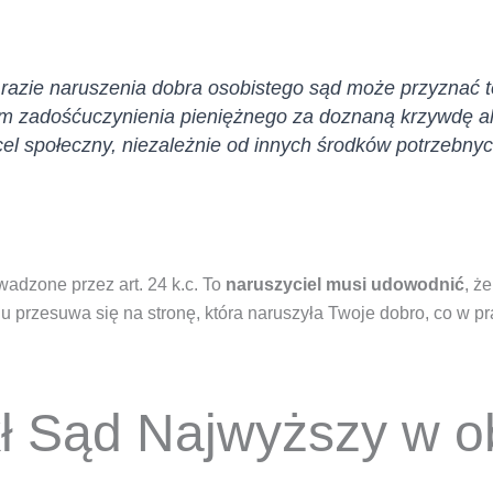
razie naruszenia dobra osobistego sąd może przyznać t
em zadośćuczynienia pieniężnego za doznaną krzywdę a
el społeczny, niezależnie od innych środków potrzebny
dzone przez art. 24 k.c. To
naruszyciel musi udowodnić
, ż
u przesuwa się na stronę, która naruszyła Twoje dobro, co w p
kł Sąd Najwyższy w o