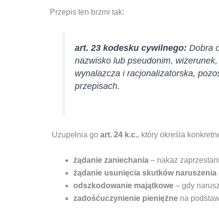
Przepis ten brzmi tak:
art. 23 kodesku cywilnego:
Dobra o
nazwisko lub pseudonim, wizerunek, 
wynalazcza i racjonalizatorska, poz
przepisach.
Uzupełnia go
art. 24 k.c.
, który określa konkre
żądanie zaniechania
– nakaz zaprzestani
żądanie usunięcia skutków naruszenia
odszkodowanie majątkowe
– gdy narusz
zadośćuczynienie pieniężne
na podsta