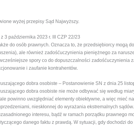
awione wyżej przepisy Sąd Najwyższy.
 3 października 2023 r. III CZP 22/23
. – także do osób prawnych. Oznacza to, że przedsiębiorcy mogą 
naruszenia), ale również zadośćuczynienia pieniężnego za narusz
 wcześniejsze spory co do dopuszczalności zadośćuczynienia z
kcjonowanie i zaufanie kontrahentów.
ruszającego dobra osobiste –
Postanowienie
SN
z dnia 25 list
uszającego dobra osobiste nie może odbywać się według miary
, ale powinno uwzględniać elementy obiektywne, a więc mieć n
j uprzedzeniami, nieskłonnej do wyrażania ekstremalnych sądów
 uzasadnionego interesu, bądź w ramach porządku prawnego m
czącego danego faktu z prawdą. W sytuacji, gdy dochodzi do ta