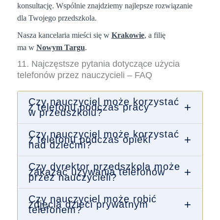
konsultację. Wspólnie znajdziemy najlepsze rozwiązanie
dla Twojego przedszkola.
Nasza kancelaria mieści się w
Krakowie
, a filię
ma w
Nowym Targu
.
11. Najczęstsze pytania dotyczące użycia
telefonów przez nauczycieli – FAQ
Czy nauczyciel może korzystać
+
z telefonu podczas pracy
w przedszkolu?
Czy nauczyciel może korzystać
+
z telefonu podczas opieki
nad dziećmi?
Czy dyrektor przedszkola może
+
zakazać używania telefonów
przez nauczycieli?
Czy nauczyciel może robić
+
zdjęcia dzieci prywatnym
telefonem?