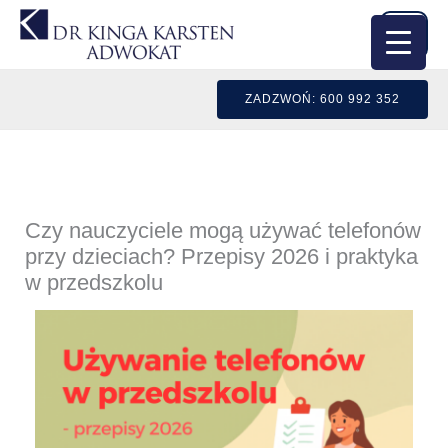
Przejdź
do
treści
ZADZWOŃ: 600 992 352
Czy nauczyciele mogą używać telefonów
przy dzieciach? Przepisy 2026 i praktyka
w przedszkolu