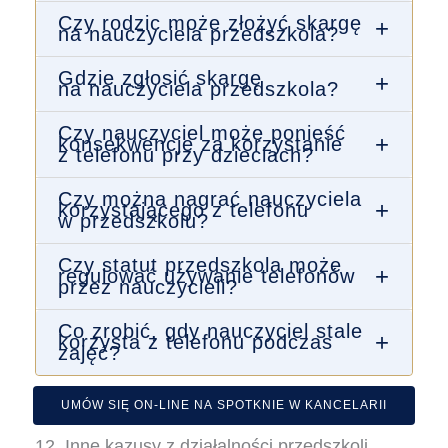
Czy rodzic może złożyć skargę
+
na nauczyciela przedszkola?
Gdzie zgłosić skargę
+
na nauczyciela przedszkola?
Czy nauczyciel może ponieść
+
konsekwencje za korzystanie
z telefonu przy dzieciach?
Czy można nagrać nauczyciela
+
korzystającego z telefonu
w przedszkolu?
Czy statut przedszkola może
+
regulować używanie telefonów
przez nauczycieli?
Co zrobić, gdy nauczyciel stale
+
korzysta z telefonu podczas
zajęć?
UMÓW SIĘ ON-LINE NA SPOTKNIE W KANCELARII
12. Inne kazusy z działalności przedszkoli