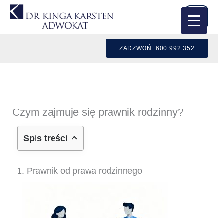
Przejdź
do
treści
ZADZWOŃ: 600 992 352
Czym zajmuje się prawnik rodzinny?
Spis treści
1. Prawnik od prawa rodzinnego