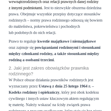
wewnątrzrodzinnych oraz relacji prawnych danej rodziny
z innymi podmiotami.
Jest to niezwykle obszerna dziedzina
prawa. Obejmuje wszystkie przepisy dotyczące stosunków
rodzinnych – normy prawa rodzinnego odnoszą się bowiem
do małżeństwa, pokrewieństwa i pochodnych
lub podobnych do nich relacji.
Prawo to reguluje
kwestie majątkowe i niemajątkowe
oraz zajmuje się
powiązaniami rodzinnymi i stosunkami
między członkami rodzin
y, a także stosunkami
między
rodziną a osobami trzecimi
.
2. Jaki jest zakres obowiązków prawnika
rodzinnego?
W Polsce obszar działania prawników rodzinnych jest
wyznaczany przez
Ustawą z dnia 25 lutego 1964 r. –
Kodeks rodzinny i opiekuńczy
, który jest obok kodeksu
cywilnego i innych ustaw kluczowym aktem regulującym
tę materię. Należy wskazać na ścisły związek prawa
rodzinnego z prawem spadkowym, które staje się bez niego