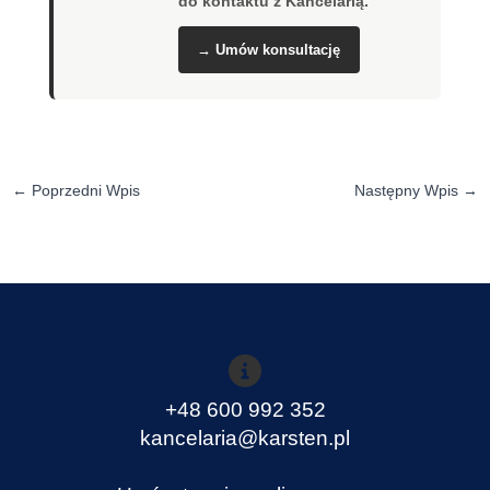
do kontaktu z Kancelarią.
→ Umów konsultację
←
Poprzedni Wpis
Następny Wpis
→
+48 600 992 352
kancelaria@karsten.pl