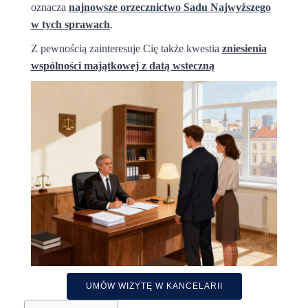
oznacza
najnowsze orzecznictwo Sadu Najwyższego
w tych sprawach
.
Z pewnością zainteresuje Cię także kwestia
zniesienia
wspólności majątkowej z datą wsteczną
UMÓW WIZYTĘ W KANCELARII