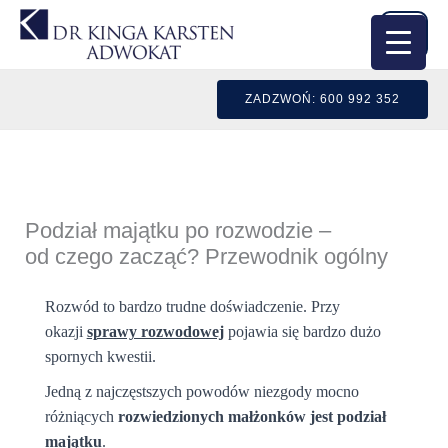
Przejdź
do
treści
ZADZWOŃ: 600 992 352
Podział majątku po rozwodzie –
od czego zacząć? Przewodnik ogólny
Rozwód to bardzo trudne doświadczenie.
Przy
okazji
sprawy rozwodowej
pojawia się bardzo dużo
spornych kwestii.
Jedną z najczęstszych powodów niezgody mocno
różniących
rozwiedzionych małżonków jest podział
majątku
.