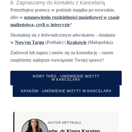
8. Zapraszamy do kontaktu z Kancelarią
Potrzebujesz pomocy w podziale majątku po rozwodzie,
albo w
ustanowieniu rozdzielności majątkowej w czasie
małżeństwa, czyli w intercyzie
?
Skontaktuj się z doświadczonym adwokatem – działamy
w
Nowym Targu
(Podhale) i
Krakowie
(Małopolska)
.
Zadzwoń lub napisz i umów się na konsultację – razem
znajdziemy najlepsze rozwiązanie Twojej sprawy!
NOWY TARG - UMÓWIENIE WIZYTY
W KANCELARII
KRAKÓW - UMÓWIENIE WIZYTY W KANCELARII
AUTOR ARTYKUŁU
adw. dr Kinga Karsten