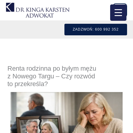
Przejdź
do
treści
ZADZWOŃ: 600 992 352
Renta rodzinna po byłym mężu
z Nowego Targu – Czy rozwód
to przekreśla?