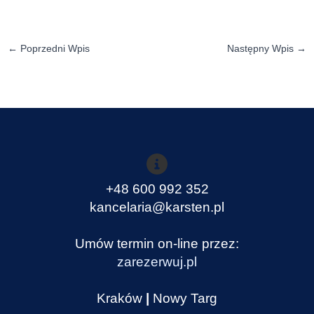
←
Poprzedni Wpis
Następny Wpis
→
+48 600 992 352
kancelaria@karsten.pl
Umów termin on-line przez:
zarezerwuj.pl
Kraków
|
Nowy Targ