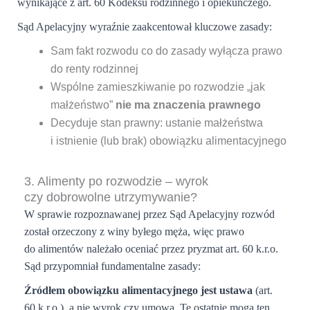
wynikające z art. 60 Kodeksu rodzinnego i opiekuńczego.
Sąd Apelacyjny wyraźnie zaakcentował kluczowe zasady:
Sam fakt rozwodu co do zasady wyłącza prawo
do renty rodzinnej
Wspólne zamieszkiwanie po rozwodzie „jak
małżeństwo”
nie ma znaczenia prawnego
Decyduje stan prawny: ustanie małżeństwa
i istnienie (lub brak) obowiązku alimentacyjnego
3. Alimenty po rozwodzie – wyrok
czy dobrowolne utrzymywanie?
W sprawie rozpoznawanej przez Sąd Apelacyjny rozwód
został orzeczony z winy byłego męża, więc prawo
do alimentów należało oceniać przez pryzmat art. 60 k.r.o.
Sąd przypomniał fundamentalne zasady:
Źródłem obowiązku alimentacyjnego jest ustawa
(art.
60 k.r.o.), a nie wyrok czy umowa. Te ostatnie mogą ten