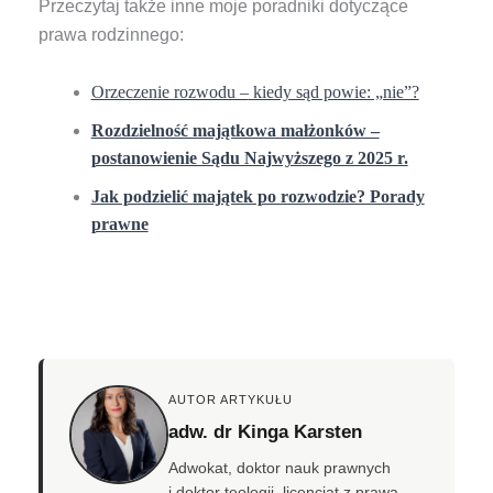
Przeczytaj także inne moje poradniki dotyczące
prawa rodzinnego:
Orzeczenie rozwodu –
kiedy sąd powie: „nie”?
Rozdzielność majątkowa małżonków –
postanowienie Sądu Najwyższego z 2025 r.
Jak podzielić majątek po rozwodzie? Porady
prawne
AUTOR ARTYKUŁU
adw. dr Kinga Karsten
Adwokat, doktor nauk prawnych
i doktor teologii, licencjat z prawa